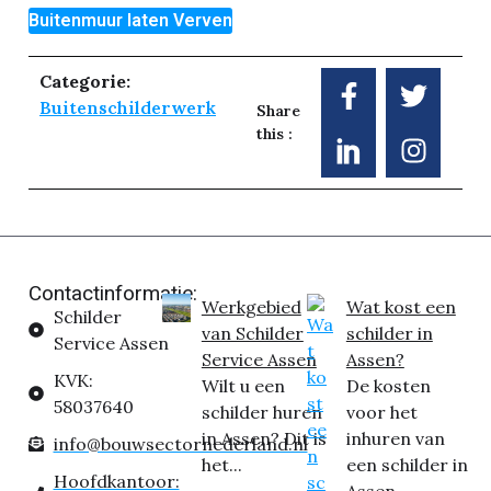
Buitenmuur laten Verven
Categorie:
Buitenschilderwerk
Share
this :
Contactinformatie:
Werkgebied
Wat kost een
Schilder
van Schilder
schilder in
Service Assen
Service Assen
Assen?
KVK:
Wilt u een
De kosten
58037640
schilder huren
voor het
in Assen? Dit is
inhuren van
info@bouwsectornederland.nl
het...
een schilder in
Hoofdkantoor: