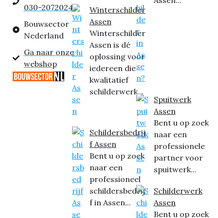
Assen...
030-2072024
Winterschilder
Assen
Bouwsector
Winterschilder
Nederland
Assen is dé
Ga naar onze
oplossing voor
webshop
iedereen die
kwalitatief
schilderwerk...
Spuitwerk
Assen
Bent u op zoek
Schildersbedrij
naar een
f Assen
professionele
Bent u op zoek
partner voor
naar een
spuitwerk...
professioneel
schildersbedrij
Schilderwerk
f in Assen...
Assen
Bent u op zoek