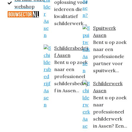
oplossing voor
webshop
iedereen die
kwalitatief
schilderwerk...
Spuitwerk
Assen
Bent u op zoek
Schildersbedrij
naar een
f Assen
professionele
Bent u op zoek
partner voor
naar een
spuitwerk...
professioneel
schildersbedrij
Schilderwerk
f in Assen...
Assen
Bent u op zoek
naar
professioneel
schilderwerk
in Assen? Een...