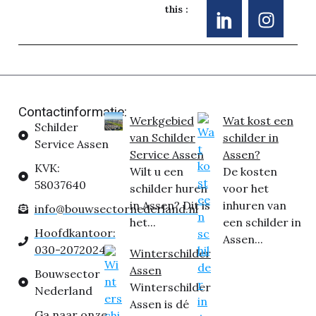
this :
Contactinformatie:
Werkgebied
Wat kost een
Schilder
van Schilder
schilder in
Service Assen
Service Assen
Assen?
KVK:
Wilt u een
De kosten
58037640
schilder huren
voor het
in Assen? Dit is
inhuren van
info@bouwsectornederland.nl
het...
een schilder in
Hoofdkantoor:
Assen...
030-2072024
Winterschilder
Assen
Bouwsector
Winterschilder
Nederland
Assen is dé
Ga naar onze