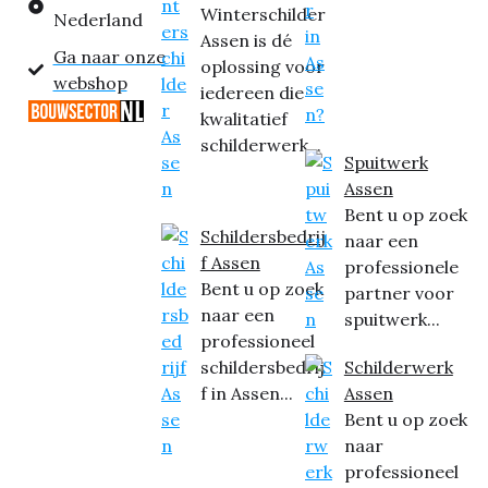
Winterschilder
Nederland
Assen is dé
Ga naar onze
oplossing voor
webshop
iedereen die
kwalitatief
schilderwerk...
Spuitwerk
Assen
Bent u op zoek
Schildersbedrij
naar een
f Assen
professionele
Bent u op zoek
partner voor
naar een
spuitwerk...
professioneel
schildersbedrij
Schilderwerk
f in Assen...
Assen
Bent u op zoek
naar
professioneel