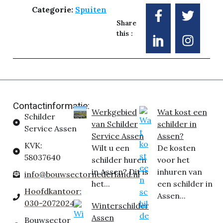
Categorie:
Spuiten
Share
this :
Contactinformatie:
Werkgebied
Wat kost een
Schilder
van Schilder
schilder in
Service Assen
Service Assen
Assen?
KVK:
Wilt u een
De kosten
58037640
schilder huren
voor het
in Assen? Dit is
inhuren van
info@bouwsectornederland.nl
het...
een schilder in
Hoofdkantoor:
Assen...
030-2072024
Winterschilder
Assen
Bouwsector