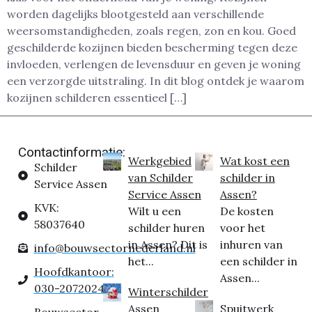
worden dagelijks blootgesteld aan verschillende
weersomstandigheden, zoals regen, zon en kou. Goed
geschilderde kozijnen bieden bescherming tegen deze
invloeden, verlengen de levensduur en geven je woning
een verzorgde uitstraling. In dit blog ontdek je waarom
kozijnen schilderen essentieel […]
Contactinformatie:
Werkgebied
Wat kost een
Schilder
van Schilder
schilder in
Service Assen
Service Assen
Assen?
KVK:
Wilt u een
De kosten
58037640
schilder huren
voor het
in Assen? Dit is
inhuren van
info@bouwsectornederland.nl
het...
een schilder in
Hoofdkantoor:
Assen...
030-2072024
Winterschilder
Assen
Spuitwerk