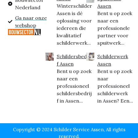
Bouwsector
Winterschilder
Assen
Nederland
Assen is dé
Bent u op zoek
Ga naar onze
oplossing voor
naar een
webshop
iedereen die
professionele
kwalitatief
partner voor
schilderwerk...
spuitwerk...
Schildersbedrij
Schilderwerk
f Assen
Assen
Bent u op zoek
Bent u op zoek
naar een
naar
professioneel
professioneel
schildersbedrij
schilderwerk
f in Assen...
in Assen? Een...
Copyright © 2024 Schilder Service Assen, All rights
reserved.