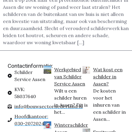
Bent u op zoek naar een professionele buitenschilder in
Assen die uw woning of pand weer laat stralen? Het
schilderen van de buitenkant van uw huis is niet alleen
een kwestie van uitstraling, maar ook van bescherming
en duurzaamheid. Slecht of verouderd schilderwerk kan
leiden tot houtrot, scheuren en andere schade,
waardoor uw woning kwetsbaar […]
Contactinformatie:
Werkgebied
Wat kost een
Schilder
van Schilder
schilder in
Service Assen
Service Assen
Assen?
KVK:
Wilt u een
De kosten
58037640
schilder huren
voor het
in Assen? Dit is
inhuren van
info@bouwsectornederland.nl
het...
een schilder in
Hoofdkantoor:
Assen...
030-2072024
Winterschilder
Assen
Spuitwerk