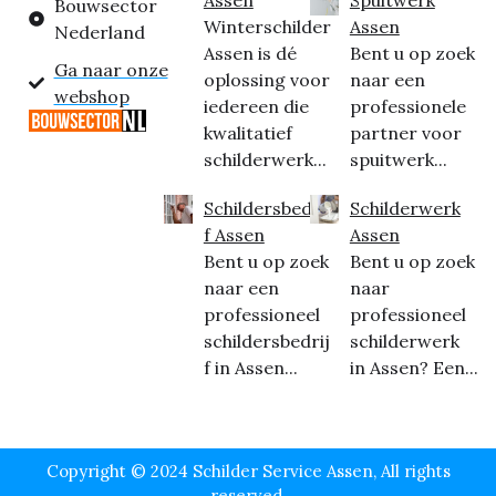
Bouwsector
Winterschilder
Assen
Nederland
Assen is dé
Bent u op zoek
Ga naar onze
oplossing voor
naar een
webshop
iedereen die
professionele
kwalitatief
partner voor
schilderwerk...
spuitwerk...
Schildersbedrij
Schilderwerk
f Assen
Assen
Bent u op zoek
Bent u op zoek
naar een
naar
professioneel
professioneel
schildersbedrij
schilderwerk
f in Assen...
in Assen? Een...
Copyright © 2024 Schilder Service Assen, All rights
reserved.