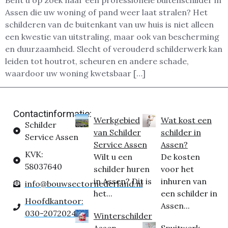
Bent u op zoek naar een professionele buitenschilder in
Assen die uw woning of pand weer laat stralen? Het
schilderen van de buitenkant van uw huis is niet alleen
een kwestie van uitstraling, maar ook van bescherming
en duurzaamheid. Slecht of verouderd schilderwerk kan
leiden tot houtrot, scheuren en andere schade,
waardoor uw woning kwetsbaar […]
Contactinformatie:
Werkgebied
Wat kost een
Schilder
van Schilder
schilder in
Service Assen
Service Assen
Assen?
KVK:
Wilt u een
De kosten
58037640
schilder huren
voor het
in Assen? Dit is
inhuren van
info@bouwsectornederland.nl
het...
een schilder in
Hoofdkantoor:
Assen...
030-2072024
Winterschilder
Assen
Spuitwerk