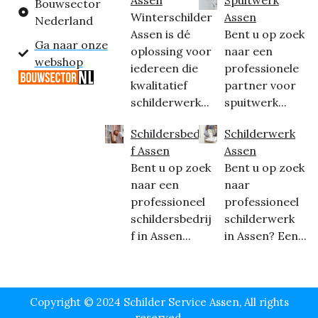
Bouwsector
Winterschilder
Assen
Nederland
Assen is dé
Bent u op zoek
Ga naar onze
oplossing voor
naar een
webshop
iedereen die
professionele
kwalitatief
partner voor
schilderwerk...
spuitwerk...
Schildersbedrij
Schilderwerk
f Assen
Assen
Bent u op zoek
Bent u op zoek
naar een
naar
professioneel
professioneel
schildersbedrij
schilderwerk
f in Assen...
in Assen? Een...
Copyright © 2024 Schilder Service Assen, All rights
reserved.