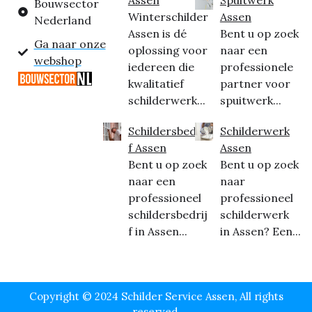
Bouwsector
Winterschilder
Assen
Nederland
Assen is dé
Bent u op zoek
Ga naar onze
oplossing voor
naar een
webshop
iedereen die
professionele
kwalitatief
partner voor
schilderwerk...
spuitwerk...
Schildersbedrij
Schilderwerk
f Assen
Assen
Bent u op zoek
Bent u op zoek
naar een
naar
professioneel
professioneel
schildersbedrij
schilderwerk
f in Assen...
in Assen? Een...
Copyright © 2024 Schilder Service Assen, All rights
reserved.