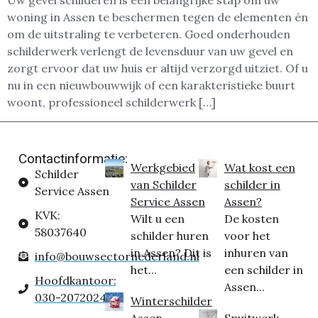
Uw gevel schilderen is een belangrijke stap om uw
woning in Assen te beschermen tegen de elementen én
om de uitstraling te verbeteren. Goed onderhouden
schilderwerk verlengt de levensduur van uw gevel en
zorgt ervoor dat uw huis er altijd verzorgd uitziet. Of u
nu in een nieuwbouwwijk of een karakteristieke buurt
woont, professioneel schilderwerk […]
Contactinformatie:
Werkgebied
Wat kost een
Schilder
van Schilder
schilder in
Service Assen
Service Assen
Assen?
KVK:
Wilt u een
De kosten
58037640
schilder huren
voor het
in Assen? Dit is
inhuren van
info@bouwsectornederland.nl
het...
een schilder in
Hoofdkantoor:
Assen...
030-2072024
Winterschilder
Assen
Spuitwerk