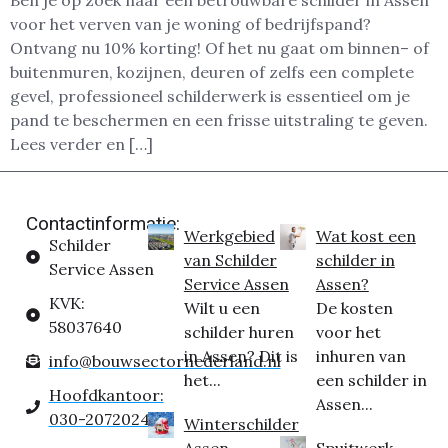
Ben je op zoek naar een betrouwbare schilder in Assen
voor het verven van je woning of bedrijfspand?
Ontvang nu 10% korting! Of het nu gaat om binnen– of
buitenmuren, kozijnen, deuren of zelfs een complete
gevel, professioneel schilderwerk is essentieel om je
pand te beschermen en een frisse uitstraling te geven.
Lees verder en […]
Contactinformatie:
Werkgebied
Wat kost een
Schilder
van Schilder
schilder in
Service Assen
Service Assen
Assen?
KVK:
Wilt u een
De kosten
58037640
schilder huren
voor het
in Assen? Dit is
inhuren van
info@bouwsectornederland.nl
het...
een schilder in
Hoofdkantoor:
Assen...
030-2072024
Winterschilder
Assen
Spuitwerk