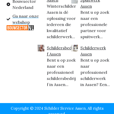
Bouwsector
Winterschilder
Assen
Nederland
Assen is dé
Bent u op zoek
Ga naar onze
oplossing voor
naar een
webshop
iedereen die
professionele
kwalitatief
partner voor
schilderwerk...
spuitwerk...
Schildersbedrij
Schilderwerk
f Assen
Assen
Bent u op zoek
Bent u op zoek
naar een
naar
professioneel
professioneel
schildersbedrij
schilderwerk
f in Assen...
in Assen? Een...
Copyright © 2024 Schilder Service Assen, All rights
reserved.