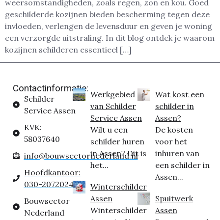
weersomstandigheden, zoals regen, zon en kou. Goed
geschilderde kozijnen bieden bescherming tegen deze
invloeden, verlengen de levensduur en geven je woning
een verzorgde uitstraling. In dit blog ontdek je waarom
kozijnen schilderen essentieel […]
Contactinformatie:
Werkgebied
Wat kost een
Schilder
van Schilder
schilder in
Service Assen
Service Assen
Assen?
KVK:
Wilt u een
De kosten
58037640
schilder huren
voor het
in Assen? Dit is
inhuren van
info@bouwsectornederland.nl
het...
een schilder in
Hoofdkantoor:
Assen...
030-2072024
Winterschilder
Assen
Spuitwerk
Bouwsector
Winterschilder
Assen
Nederland