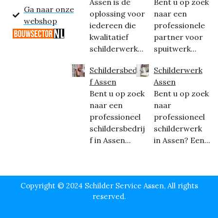
Assen is dé
Bent u op zoek
Ga naar onze
oplossing voor
naar een
webshop
iedereen die
professionele
kwalitatief
partner voor
schilderwerk...
spuitwerk...
Schildersbedrij
Schilderwerk
f Assen
Assen
Bent u op zoek
Bent u op zoek
naar een
naar
professioneel
professioneel
schildersbedrij
schilderwerk
f in Assen...
in Assen? Een...
Copyright © 2024 Schilder Service Assen, All rights
reserved.