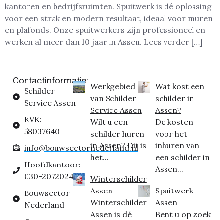
kantoren en bedrijfsruimten. Spuitwerk is dé oplossing
voor een strak en modern resultaat, ideaal voor muren
en plafonds. Onze spuitwerkers zijn professioneel en
werken al meer dan 10 jaar in Assen. Lees verder […]
Contactinformatie:
Werkgebied
Wat kost een
Schilder
van Schilder
schilder in
Service Assen
Service Assen
Assen?
KVK:
Wilt u een
De kosten
58037640
schilder huren
voor het
in Assen? Dit is
inhuren van
info@bouwsectornederland.nl
het...
een schilder in
Hoofdkantoor:
Assen...
030-2072024
Winterschilder
Assen
Spuitwerk
Bouwsector
Winterschilder
Assen
Nederland
Assen is dé
Bent u op zoek