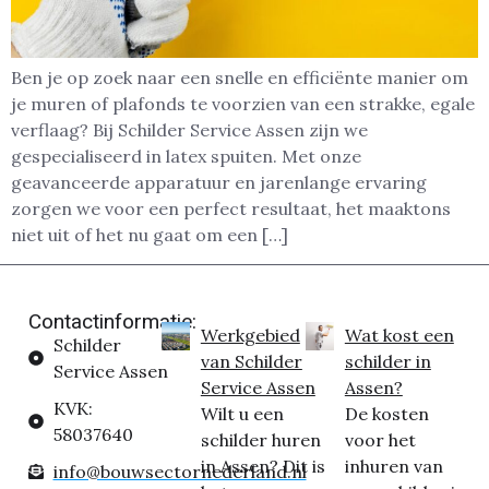
Ben je op zoek naar een snelle en efficiënte manier om
je muren of plafonds te voorzien van een strakke, egale
verflaag? Bij Schilder Service Assen zijn we
gespecialiseerd in latex spuiten. Met onze
geavanceerde apparatuur en jarenlange ervaring
zorgen we voor een perfect resultaat, het maaktons
niet uit of het nu gaat om een […]
Contactinformatie:
Werkgebied
Wat kost een
Schilder
van Schilder
schilder in
Service Assen
Service Assen
Assen?
KVK:
Wilt u een
De kosten
58037640
schilder huren
voor het
in Assen? Dit is
inhuren van
info@bouwsectornederland.nl