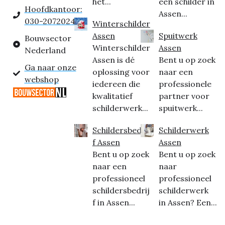
het...
een schilder in
Hoofdkantoor:
Assen...
030-2072024
Winterschilder
Assen
Spuitwerk
Bouwsector
Winterschilder
Assen
Nederland
Assen is dé
Bent u op zoek
Ga naar onze
oplossing voor
naar een
webshop
iedereen die
professionele
kwalitatief
partner voor
schilderwerk...
spuitwerk...
Schildersbedrij
Schilderwerk
f Assen
Assen
Bent u op zoek
Bent u op zoek
naar een
naar
professioneel
professioneel
schildersbedrij
schilderwerk
f in Assen...
in Assen? Een...