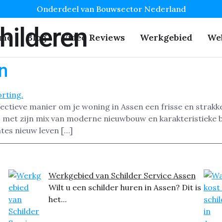
Onderdeel van Bouwsector Nederland
hilderen
me
Blog
Video Reviews
Werkgebied
We
n
ctieve manier om je woning in Assen een frisse en strakke 
n, met zijn mix van moderne nieuwbouw en karakteristieke 
tes nieuw leven […]
Werkgebied van Schilder Service Assen
Wilt u een schilder huren in Assen? Dit is
het...