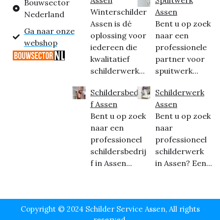
Bouwsector
Winterschilder
Assen
Nederland
Assen is dé
Bent u op zoek
Ga naar onze
oplossing voor
naar een
webshop
iedereen die
professionele
kwalitatief
partner voor
schilderwerk...
spuitwerk...
Schildersbedrij
Schilderwerk
f Assen
Assen
Bent u op zoek
Bent u op zoek
naar een
naar
professioneel
professioneel
schildersbedrij
schilderwerk
f in Assen...
in Assen? Een...
Copyright © 2024 Schilder Service Assen, All rights
reserved.