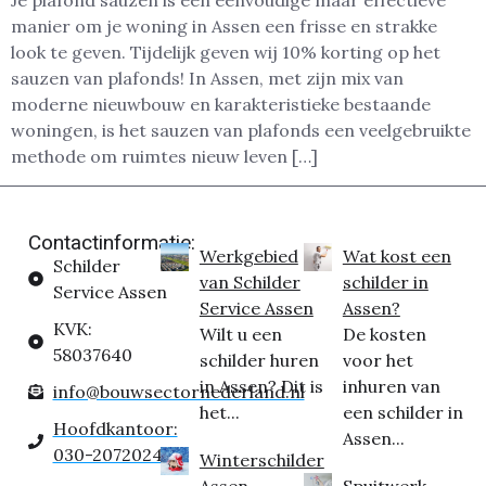
Je plafond sauzen is een eenvoudige maar effectieve
manier om je woning in Assen een frisse en strakke
look te geven. Tijdelijk geven wij 10% korting op het
sauzen van plafonds! In Assen, met zijn mix van
moderne nieuwbouw en karakteristieke bestaande
woningen, is het sauzen van plafonds een veelgebruikte
methode om ruimtes nieuw leven […]
Contactinformatie:
Werkgebied
Wat kost een
Schilder
van Schilder
schilder in
Service Assen
Service Assen
Assen?
KVK:
Wilt u een
De kosten
58037640
schilder huren
voor het
in Assen? Dit is
inhuren van
info@bouwsectornederland.nl
het...
een schilder in
Hoofdkantoor:
Assen...
030-2072024
Winterschilder
Assen
Spuitwerk