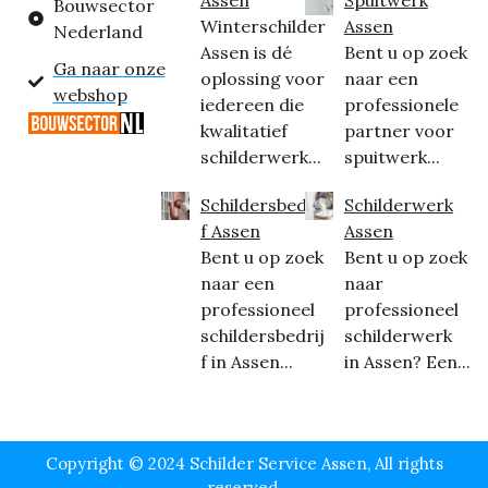
Assen
Spuitwerk
Bouwsector
Winterschilder
Assen
Nederland
Assen is dé
Bent u op zoek
Ga naar onze
oplossing voor
naar een
webshop
iedereen die
professionele
kwalitatief
partner voor
schilderwerk...
spuitwerk...
Schildersbedrij
Schilderwerk
f Assen
Assen
Bent u op zoek
Bent u op zoek
naar een
naar
professioneel
professioneel
schildersbedrij
schilderwerk
f in Assen...
in Assen? Een...
Copyright © 2024 Schilder Service Assen, All rights
reserved.