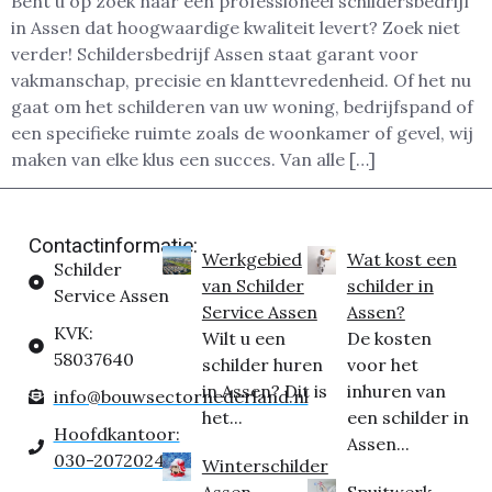
Bent u op zoek naar een professioneel schildersbedrijf
in Assen dat hoogwaardige kwaliteit levert? Zoek niet
verder! Schildersbedrijf Assen staat garant voor
vakmanschap, precisie en klanttevredenheid. Of het nu
gaat om het schilderen van uw woning, bedrijfspand of
een specifieke ruimte zoals de woonkamer of gevel, wij
maken van elke klus een succes. Van alle […]
Contactinformatie:
Werkgebied
Wat kost een
Schilder
van Schilder
schilder in
Service Assen
Service Assen
Assen?
KVK:
Wilt u een
De kosten
58037640
schilder huren
voor het
in Assen? Dit is
inhuren van
info@bouwsectornederland.nl
het...
een schilder in
Hoofdkantoor:
Assen...
030-2072024
Winterschilder