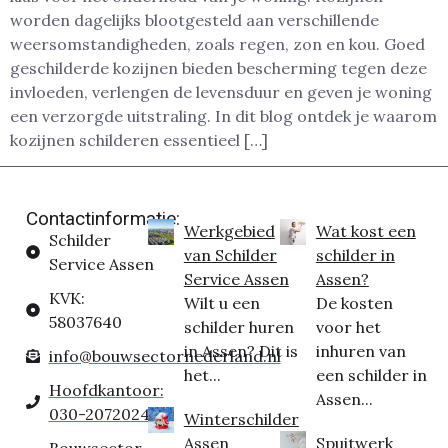
worden dagelijks blootgesteld aan verschillende
weersomstandigheden, zoals regen, zon en kou. Goed
geschilderde kozijnen bieden bescherming tegen deze
invloeden, verlengen de levensduur en geven je woning
een verzorgde uitstraling. In dit blog ontdek je waarom
kozijnen schilderen essentieel […]
Contactinformatie:
Werkgebied
Wat kost een
Schilder
van Schilder
schilder in
Service Assen
Service Assen
Assen?
KVK:
Wilt u een
De kosten
58037640
schilder huren
voor het
in Assen? Dit is
inhuren van
info@bouwsectornederland.nl
het...
een schilder in
Hoofdkantoor:
Assen...
030-2072024
Winterschilder
Assen
Spuitwerk