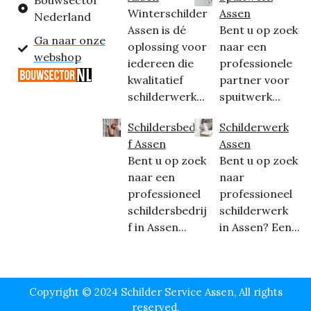
Bouwsector
Winterschilder
Assen
Nederland
Assen is dé
Bent u op zoek
Ga naar onze
oplossing voor
naar een
webshop
iedereen die
professionele
kwalitatief
partner voor
schilderwerk...
spuitwerk...
Schildersbedrij
Schilderwerk
f Assen
Assen
Bent u op zoek
Bent u op zoek
naar een
naar
professioneel
professioneel
schildersbedrij
schilderwerk
f in Assen...
in Assen? Een...
Copyright © 2024 Schilder Service Assen, All rights
reserved.