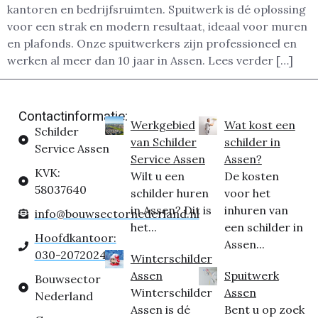
kantoren en bedrijfsruimten. Spuitwerk is dé oplossing
voor een strak en modern resultaat, ideaal voor muren
en plafonds. Onze spuitwerkers zijn professioneel en
werken al meer dan 10 jaar in Assen. Lees verder […]
Contactinformatie:
Werkgebied
Wat kost een
Schilder
van Schilder
schilder in
Service Assen
Service Assen
Assen?
KVK:
Wilt u een
De kosten
58037640
schilder huren
voor het
in Assen? Dit is
inhuren van
info@bouwsectornederland.nl
het...
een schilder in
Hoofdkantoor:
Assen...
030-2072024
Winterschilder
Assen
Spuitwerk
Bouwsector
Winterschilder
Assen
Nederland
Assen is dé
Bent u op zoek