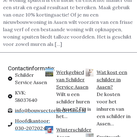
Je woning spuiten is een snelle en efficiënte manier om
een strak en egaal resultaat te bereiken. Maak gebruik
van onze 10% kortingsactie! Of je nu een
nieuwbouwwoning in Assen wilt voorzien van een frisse
laag verf of een bestaande woning wilt opknappen,
woning spuiten biedt talloze voordelen. Het is geschikt
voor zowel muren als […]
Contactinformatie:
Werkgebied
Wat kost een
Schilder
van Schilder
schilder in
Service Assen
Service Assen
Assen?
KVK:
Wilt u een
De kosten
58037640
schilder huren
voor het
in Assen? Dit is
inhuren van
info@bouwsectornederland.nl
het...
een schilder in
Hoofdkantoor:
Assen...
030-2072024
Winterschilder
Assen
Spuitwerk