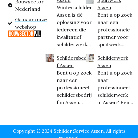
Bouwsector
Winterschilder
Assen
Nederland
Assen is dé
Bent u op zoek
Ga naar onze
oplossing voor
naar een
webshop
iedereen die
professionele
kwalitatief
partner voor
schilderwerk...
spuitwerk...
Schildersbedrij
Schilderwerk
f Assen
Assen
Bent u op zoek
Bent u op zoek
naar een
naar
professioneel
professioneel
schildersbedrij
schilderwerk
f in Assen...
in Assen? Een...
Copyright © 2024 Schilder Service Assen, All rights
reserved.