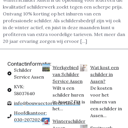
Winterschilder Assen is dé oplossing voor iedereen die
kwalitatief schilderwerk zoekt tegen een scherpe prijs.
Ontvang 10% korting op het inhuren van een
professionele schilder. Als schildersbedrijf zijn wij ook
in de winter actief, en juist in deze maanden kunt u
profiteren van extra voordelige tarieven. Met meer dan
20 jaar ervaring zorgen wij ervoor […]
Contactinformatie:
Werkgebied
Wat kost een
Schilder
van Schilder
schilder in
Service Assen
Service Assen
Assen?
KVK:
Wilt u een
De kosten
58037640
schilder huren
voor het
in Assen? Dit is
inhuren van
info@bouwsectornederland.nl
het...
een schilder in
Hoofdkantoor:
Assen...
030-2072024
Winterschilder
Assen
Spuitwerk