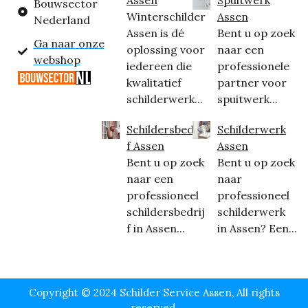
Bouwsector
Winterschilder
Assen
Nederland
Assen is dé
Bent u op zoek
Ga naar onze
oplossing voor
naar een
webshop
iedereen die
professionele
kwalitatief
partner voor
schilderwerk...
spuitwerk...
Schildersbedrij
Schilderwerk
f Assen
Assen
Bent u op zoek
Bent u op zoek
naar een
naar
professioneel
professioneel
schildersbedrij
schilderwerk
f in Assen...
in Assen? Een...
Copyright © 2024 Schilder Service Assen, All rights
reserved.