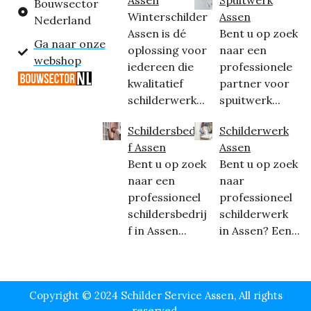
Bouwsector
Winterschilder
Assen
Nederland
Assen is dé
Bent u op zoek
Ga naar onze
oplossing voor
naar een
webshop
iedereen die
professionele
kwalitatief
partner voor
schilderwerk...
spuitwerk...
Schildersbedrij
Schilderwerk
f Assen
Assen
Bent u op zoek
Bent u op zoek
naar een
naar
professioneel
professioneel
schildersbedrij
schilderwerk
f in Assen...
in Assen? Een...
Copyright © 2024 Schilder Service Assen, All rights
reserved.