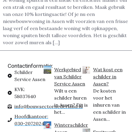
Je woning spuiten is een snelle en efficiënte manier om
een strak en egaal resultaat te bereiken. Maak gebruik
van onze 10% kortingsactie! Of je nu een
nieuwbouwwoning in Assen wilt voorzien van een frisse
laag verf of een bestaande woning wilt opknappen,
woning spuiten biedt talloze voordelen. Het is geschikt
voor zowel muren als […]
Contactinformatie:
Werkgebied
Wat kost een
Schilder
van Schilder
schilder in
Service Assen
Service Assen
Assen?
KVK:
Wilt u een
De kosten
58037640
schilder huren
voor het
in Assen? Dit is
inhuren van
info@bouwsectornederland.nl
het...
een schilder in
Hoofdkantoor:
Assen...
030-2072024
Winterschilder
Assen
Spuitwerk