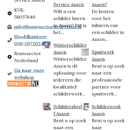
Service Assen
Assen?
KVK:
Wilt u een
De kosten
58037640
schilder huren
voor het
in Assen? Dit is
inhuren van
info@bouwsectornederland.nl
het...
een schilder in
Hoofdkantoor:
Assen...
030-2072024
Winterschilder
Assen
Spuitwerk
Bouwsector
Winterschilder
Assen
Nederland
Assen is dé
Bent u op zoek
Ga naar onze
oplossing voor
naar een
webshop
iedereen die
professionele
kwalitatief
partner voor
schilderwerk...
spuitwerk...
Schildersbedrij
Schilderwerk
f Assen
Assen
Bent u op zoek
Bent u op zoek
naar een
naar