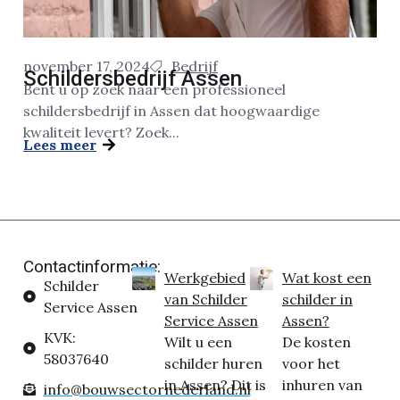
november 17, 2024
Bedrijf
Schildersbedrijf Assen
Bent u op zoek naar een professioneel
schildersbedrijf in Assen dat hoogwaardige
kwaliteit levert? Zoek...
Lees meer
Contactinformatie:
Werkgebied
Wat kost een
Schilder
van Schilder
schilder in
Service Assen
Service Assen
Assen?
KVK:
Wilt u een
De kosten
58037640
schilder huren
voor het
in Assen? Dit is
inhuren van
info@bouwsectornederland.nl