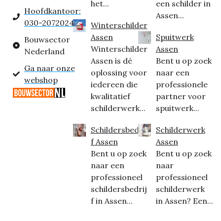
het...
een schilder in
Hoofdkantoor:
Assen...
030-2072024
Winterschilder
Assen
Spuitwerk
Bouwsector
Winterschilder
Assen
Nederland
Assen is dé
Bent u op zoek
Ga naar onze
oplossing voor
naar een
webshop
iedereen die
professionele
kwalitatief
partner voor
schilderwerk...
spuitwerk...
Schildersbedrij
Schilderwerk
f Assen
Assen
Bent u op zoek
Bent u op zoek
naar een
naar
professioneel
professioneel
schildersbedrij
schilderwerk
f in Assen...
in Assen? Een...