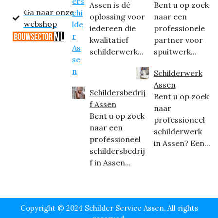
Assen is dé
Bent u op zoek
Ga naar onze
oplossing voor
naar een
webshop
iedereen die
professionele
kwalitatief
partner voor
schilderwerk...
spuitwerk...
Schilderwerk
Assen
Schildersbedrij
Bent u op zoek
f Assen
naar
Bent u op zoek
professioneel
naar een
schilderwerk
professioneel
in Assen? Een...
schildersbedrij
f in Assen...
Copyright © 2024 Schilder Service Assen, All rights