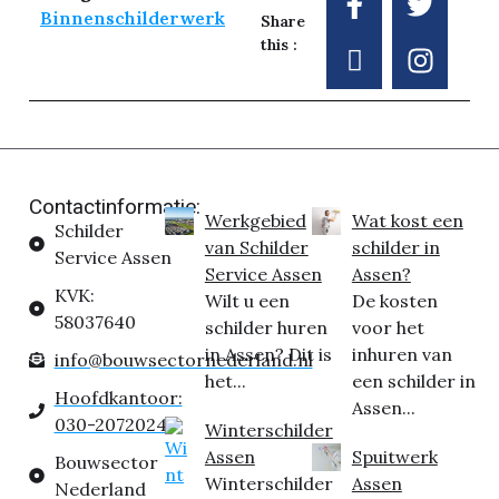
Binnenschilderwerk
Share
this :
Contactinformatie:
Werkgebied
Wat kost een
Schilder
van Schilder
schilder in
Service Assen
Service Assen
Assen?
KVK:
Wilt u een
De kosten
58037640
schilder huren
voor het
in Assen? Dit is
inhuren van
info@bouwsectornederland.nl
het...
een schilder in
Hoofdkantoor:
Assen...
030-2072024
Winterschilder
Assen
Spuitwerk
Bouwsector
Winterschilder
Assen
Nederland