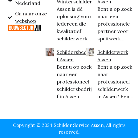
Winterschilder
Assen
Nederland
Assen is dé
Bent u op zoek
Ga naar onze
oplossing voor
naar een
webshop
iedereen die
professionele
kwalitatief
partner voor
schilderwerk...
spuitwerk...
Schildersbedrij
Schilderwerk
f Assen
Assen
Bent u op zoek
Bent u op zoek
naar een
naar
professioneel
professioneel
schildersbedrij
schilderwerk
f in Assen...
in Assen? Een...
Copyright © 2024 Schilder Service Assen, All rights
reserved.