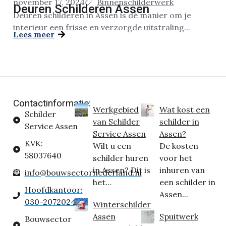
november 17, 2024
Binnenschilderwerk
Deuren Schilderen Assen
Deuren schilderen in Assen is dé manier om je
interieur een frisse en verzorgde uitstraling...
Lees meer
Contactinformatie:
Werkgebied
Wat kost een
Schilder
van Schilder
schilder in
Service Assen
Service Assen
Assen?
KVK:
Wilt u een
De kosten
58037640
schilder huren
voor het
in Assen? Dit is
inhuren van
info@bouwsectornederland.nl
het...
een schilder in
Hoofdkantoor:
Assen...
030-2072024
Winterschilder
Assen
Spuitwerk
Bouwsector