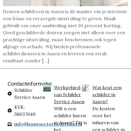
Deuren schilderen in Assen is dé manier om je interieur
een frisse en verzorgde uitstraling te geven. Maak
gebruik van onze aanbieding met 10 procent korting.
Goed geschilderde deuren zorgen niet alleen voor een
prachtige uitstraling, maar beschermen ook tegen
slijtage en schade. Wij bieden professionele
schilderdiensten in Assen en leveren een strak
resultaat zonder […]
Contactinformatie:
Werkgebied
Wat kost een
Schilder
van Schilder
schilder in
Service Assen
Service Assen
Assen?
KVK:
Wilt u een
De kosten
58037640
schilder huren
voor het
in Assen? Dit is
inhuren van
info@bouwsectornederland.nl
het...
een schilder in