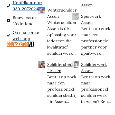
Hoofdkantoor:
Assen...
030-2072024
Winterschilder
Assen
Spuitwerk
Bouwsector
Winterschilder
Assen
Nederland
Assen is dé
Bent u op zoek
Ga naar onze
oplossing voor
naar een
webshop
iedereen die
professionele
kwalitatief
partner voor
schilderwerk...
spuitwerk...
Schildersbedrij
Schilderwerk
f Assen
Assen
Bent u op zoek
Bent u op zoek
naar een
naar
professioneel
professioneel
schildersbedrij
schilderwerk
f in Assen...
in Assen? Een...