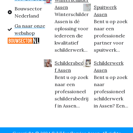
Assen
Spuitwerk
Bouwsector
Winterschilder
Assen
Nederland
Assen is dé
Bent u op zoek
Ga naar onze
oplossing voor
naar een
webshop
iedereen die
professionele
kwalitatief
partner voor
schilderwerk...
spuitwerk...
Schildersbedrij
Schilderwerk
f Assen
Assen
Bent u op zoek
Bent u op zoek
naar een
naar
professioneel
professioneel
schildersbedrij
schilderwerk
f in Assen...
in Assen? Een...