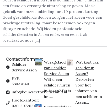
Deuren schilderen in Assen is dé manier om je interieur
een frisse en verzorgde uitstraling te geven. Maak
gebruik van onze aanbieding met 10 procent korting.
Goed geschilderde deuren zorgen niet alleen voor een
prachtige uitstraling, maar beschermen ook tegen
slijtage en schade. Wij bieden professionele
schilderdiensten in Assen en leveren een strak
resultaat zonder […]
Contactinformatie:
Werkgebied
Wat kost een
Schilder
van Schilder
schilder in
Service Assen
Service Assen
Assen?
KVK:
Wilt u een
De kosten
58037640
schilder huren
voor het
in Assen? Dit is
inhuren van
info@bouwsectornederland.nl
het...
een schilder in
Hoofdkantoor:
Assen...
030-2072024
Winterschilder