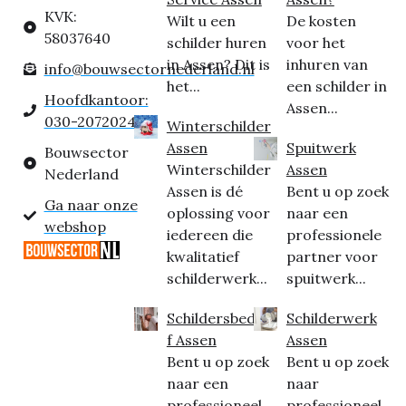
KVK:
Wilt u een
De kosten
58037640
schilder huren
voor het
in Assen? Dit is
inhuren van
info@bouwsectornederland.nl
het...
een schilder in
Hoofdkantoor:
Assen...
030-2072024
Winterschilder
Assen
Spuitwerk
Bouwsector
Winterschilder
Assen
Nederland
Assen is dé
Bent u op zoek
Ga naar onze
oplossing voor
naar een
webshop
iedereen die
professionele
kwalitatief
partner voor
schilderwerk...
spuitwerk...
Schildersbedrij
Schilderwerk
f Assen
Assen
Bent u op zoek
Bent u op zoek
naar een
naar
professioneel
professioneel